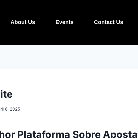
About Us
Events
Contact Us
ite
ril 6, 2025
hor Plataforma Sobre Aposta