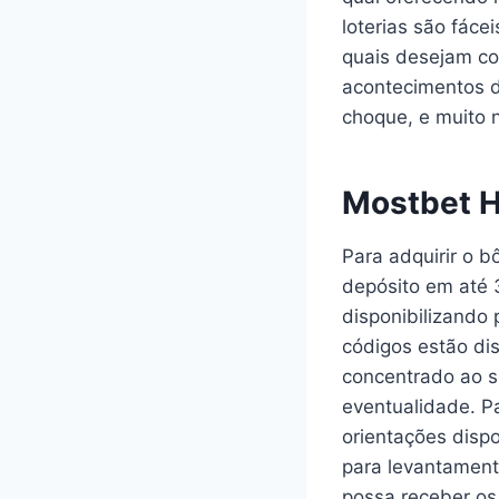
loterias são fác
quais desejam co
acontecimentos d
choque, e muito 
Mostbet H
Para adquirir o b
depósito em até 
disponibilizando
códigos estão di
concentrado ao s
eventualidade. P
orientações dispo
para levantament
possa receber os