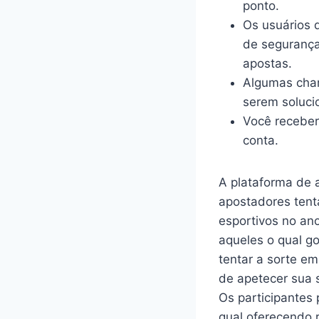
ponto.
Os usuários 
de segurança,
apostas.
Algumas cha
serem soluci
Você receber
conta.
A plataforma de 
apostadores tent
esportivos no an
aqueles o qual g
tentar a sorte e
de apetecer sua s
Os participantes
qual oferecendo