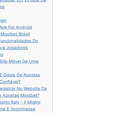
Ios
ogin
Apk For Android
 Mostbet Brasil
 Funcionalidades Do
ara Jogadores
es
 Site Móvel De Uma
E Odaie De Apostas
Confiável?
gistrar No Website Da
e Apostas Mostbet?
ino Italy – Il Miglior
line E Scommesse