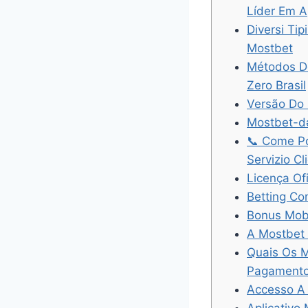
Líder Em A
Diversi Tip
Mostbet
Métodos D
Zero Brasil
Versão Do 
Mostbet-də
📞 Come Po
Servizio Cl
Licença Ofi
Betting C
Bonus Mobi
A Mostbet 
Quais Os 
Pagamento
Accesso A
Aplicativo