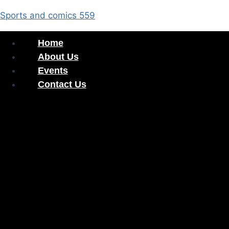
Skip
Sports and comics 559
to
content
Home
About Us
Events
Contact Us