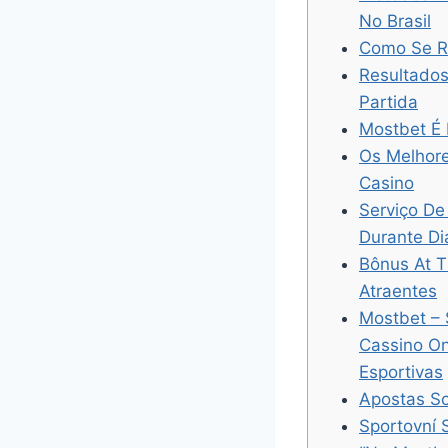
No Brasil
Como Se R
Resultados
Partida
Mostbet É 
Os Melhor
Casino
Serviço De
Durante Di
Bônus At 
Atraentes
Mostbet – S
Cassino On
Esportivas
Apostas So
Sportovní 