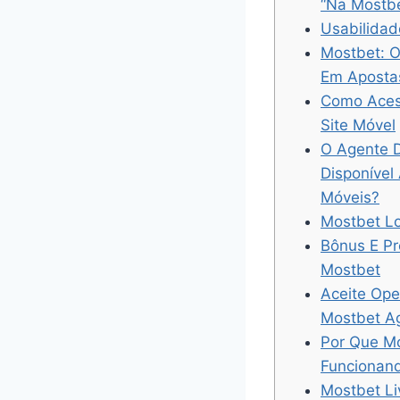
“Na Mostb
Usabilidad
Mostbet: O 
Em Apostas
Como Aces
Site Móvel
O Agente 
Disponível 
Móveis?
Mostbet L
Bônus E P
Mostbet
Aceite Ope
Mostbet A
Por Que M
Funcionan
Mostbet Li