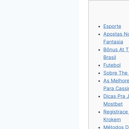
Esporte
Apostas No
Fantasia
Bônus At 
Brasil
Futebol
Sobre The 
As Melhore
Para Cass
Dicas Pra 
Mostbet
Registrace
Krokem
Métodos D