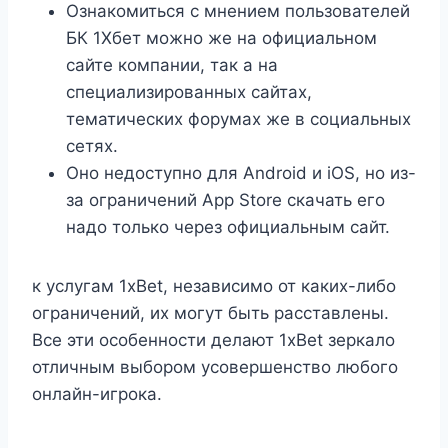
Ознакомиться с мнением пользователей
БК 1Хбет можно же на официальном
сайте компании, так а на
специализированных сайтах,
тематических форумах же в социальных
сетях.
Оно недоступно для Android и iOS, но из-
за ограничений App Store скачать его
надо только через официальным сайт.
к услугам 1xBet, независимо от каких-либо
ограничений, их могут быть расставлены.
Все эти особенности делают 1xBet зеркало
отличным выбором усовершенство любого
онлайн-игрока.