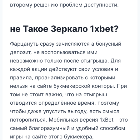
второму решению проблем доступности.
не Такое Зеркало 1xbet?
Фарцануть сразу зачисляются а бонусный
депозит, не воспользоваться ими
невозможно только после отыгрыша. Для
каждой акции действуют свои условия и
правила, проанализировать с которыми
нельзя на сайте букмекерской конторы. При
том не стоит важно, что на отыгрыш
отводится определённое время, поэтому
чтобы даже упустить выгоду, есть смысл
поторопиться. Мобильная версия 1xBet – это
самый благоразумный и удобный способом
игры на сайте этого букмекера,