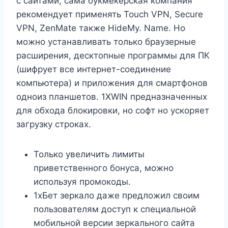
с сайтами, сама букмекерская компания
рекомендует применять Touch VPN, Secure
VPN, ZenMate также HideMy. Name. Но
можно устанавливать только браузерные
расширения, десктопные программы для ПК
(шифрует все интернет-соединение
компьютера) и приложения для смартфонов
одноиз планшетов. 1XWIN предназначенных
для обхода блокировки, но софт но ускоряет
загрузку строках.
Только увеличить лимиты
приветственного бонуса, можно
используя промокоды.
1хБет зеркало даже предложил своим
пользователям доступ к специальной
мобильной версии зеркального сайта