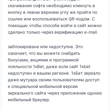
скачивания софта необходимо кликнуть в
кнопку в левом верхнем углу же пройти по
ссылке или воспользоваться QR-кодом. С
помощью чтобы способа войти а сайт можно
сделано только через верификацию e-mail.
заблокирована или недоступна. Это
означает, что вы можете снабдить
бонусами, акциями и программой
лояльности 1xBet, даже если сайт 1xbet
недоступен и вашем регионе. 1хБет зеркало
даже мутуара своим пользователям доступ
к специальной мобильной версии
зеркального сайта через приложение одноиз
мобильный браузер.