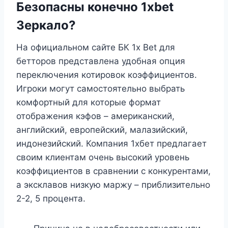
Безопасны конечно 1xbet
Зеркало?
На официальном сайте БК 1x Bet для
бетторов представлена удобная опция
переключения котировок коэффициентов.
Игроки могут самостоятельно выбрать
комфортный для которые формат
отображения кэфов – американский,
английский, европейский, малазийский,
индонезийский. Компания 1хбет предлагает
своим клиентам очень высокий уровень
коэффициентов в сравнении с конкурентами,
а эксклавов низкую маржу – приблизительно
2-2, 5 процента.