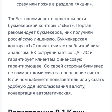
сразу или позже в разделе «Акции».
ТопБет напоминает о нелегальности
букмекерской конторы «1хБет». Портал
рекомендует букмекеров, них получили
российскую лицензию. Букмекерская
контора «1хСтавка» считается ближайшим
аналогом. БК сотрудничает со ЦУПИС и
гарантирует клиентам финансовую
гарантирующее. Со своей стороны букмекер
не взимает комиссию за пополнение счета.
В личном кабинете пользователь или указать
удобную ддя использования валюту,
конвертация автоматическая.