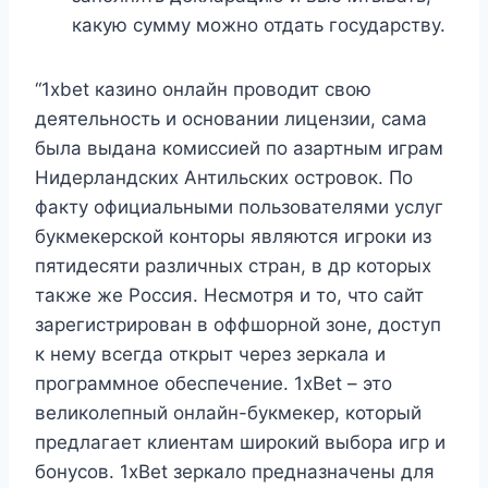
какую сумму можно отдать государству.
“1xbet казино онлайн проводит свою
деятельность и основании лицензии, сама
была выдана комиссией по азартным играм
Нидерландских Антильских островок. По
факту официальными пользователями услуг
букмекерской конторы являются игроки из
пятидесяти различных стран, в др которых
также же Россия. Несмотря и то, что сайт
зарегистрирован в оффшорной зоне, доступ
к нему всегда открыт через зеркала и
программное обеспечение. 1xBet – это
великолепный онлайн-букмекер, который
предлагает клиентам широкий выбора игр и
бонусов. 1xBet зеркало предназначены для