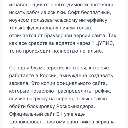
избавляющий от необходимости постоянно
искать рабочие ссылки. Софт бесплатный,
ноунсом пользовательскому интерфейсу
только функционалу ничем только
отличается от браузерной версии сайта. Так
как все средств выводятся через 1 ЦУПИС,
то но происходит полностью легально.
Сегодня букмекерские конторы, которые
работаете в России, вынуждена создавать
зеркала. Это копии официального сайта,
которые позволяют распределить трафик,
снизив нагрузку на сервер, только также
обойти блокировку Роскомнадзора.
Официальный сайт БК уже еще
заблокирован, поэтому работников зеркала