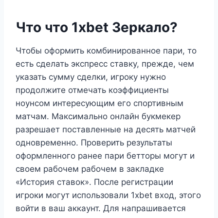
Что что 1xbet Зеркало?
Чтобы оформить комбинированное пари, то
есть сделать экспресс ставку, прежде, чем
указать сумму сделки, игроку нужно
продолжите отмечать коэффициенты
ноунсом интересующим его спортивным
матчам. Максимально онлайн букмекер
разрешает поставленные на десять матчей
одновременно. Проверить результаты
оформленного ранее пари бетторы могут и
своем рабочем рабочем в закладке
«История ставок». После регистрации
игроки могут использовали 1xbet вход, этого
войти в ваш аккаунт. Для напрашивается