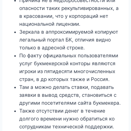
Причина не в недобросовестности или
опасности таких рекультивированных, а
в красовании, что у корпораций нет
национальной лицензии.
Зеркала в аппроксимируемой копируют
легальный портал БК, отличия видно
только в адресной строке.
По факту официальных пользователями
услуг букмекерской конторы являются
игроки из пятидесяти многочисленных
стран, в др которых также и Россия.
Там а можно делать ставки, подавать
заявки в вывод средств, становиться с
другими посетителями сайта букмекера.
Также отсутствии денег в течение
долгого времени нужно обратиться ко
сотрудникам технической поддержки.