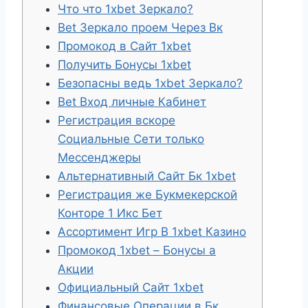
Что что 1xbet Зеркало?
Bet Зеркало проем Через Вк
Промокод в Сайт 1xbet
Получить Бонусы 1xbet
Безопасны ведь 1xbet Зеркало?
Bet Вход личные Кабинет
Регистрация вскоре
Социальные Сети только
Мессенджеры
Альтернативный Сайт Бк 1xbet
Регистрация же Букмекерской
Конторе 1 Икс Бет
Ассортимент Игр В 1xbet Казино
Промокод 1xbet – Бонусы а
Акции
Официальный Сайт 1xbet
Финансовые Операции в Бк