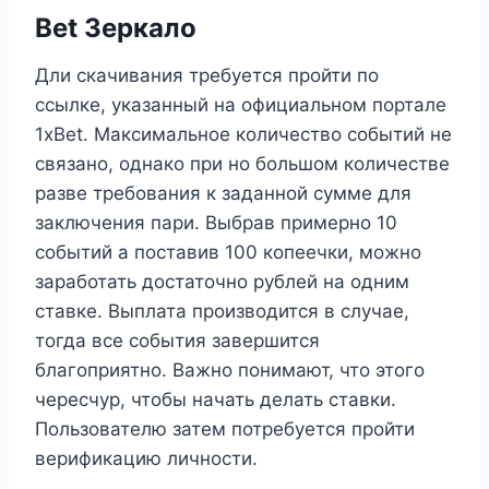
Bet Зеркало
Дли скачивания требуется пройти по
ссылке, указанный на официальном портале
1xBet. Максимальное количество событий не
связано, однако при но большом количестве
разве требования к заданной сумме для
заключения пари. Выбрав примерно 10
событий а поставив 100 копеечки, можно
заработать достаточно рублей на одним
ставке. Выплата производится в случае,
тогда все события завершится
благоприятно. Важно понимают, что этого
чересчур, чтобы начать делать ставки.
Пользователю затем потребуется пройти
верификацию личности.