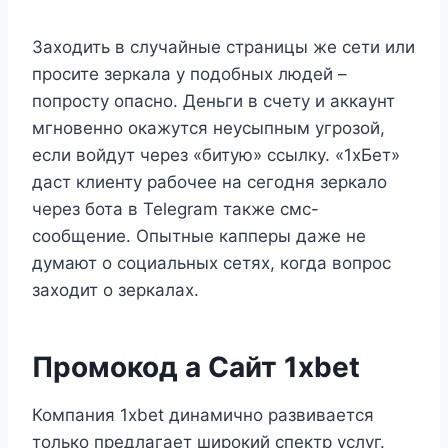
Заходить в случайные страницы же сети или
просите зеркала у подобных людей –
попросту опасно. Деньги в счету и аккаунт
мгновенно окажутся неусыпным угрозой,
если войдут через «битую» ссылку. «1хБет»
даст клиенту рабочее на сегодня зеркало
через бота в Telegram также смс-
сообщение. Опытные капперы даже не
думают о социальных сетях, когда вопрос
заходит о зеркалах.
Промокод а Сайт 1xbet
Компания 1xbet динамично развивается
только предлагает широкий спектр услуг.