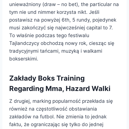
unieważniony (draw – no bet), the particular na
tym nie und nimmer korzysta nikt. Jeśli
postawisz na powyżej 6th, 5 rundy, pojedynek
musi zakończyć się najwcześniej capital to 7.
To właśnie podczas tego festiwalu
Tajlandczycy obchodzą nowy rok, ciesząc się
tradycyjnymi tańcami, muzyką i walkami
bokserskimi.
Zakłady Boks Training
Regarding Mma, Hazard Walki
Z drugiej, marking popularność przekłada się
również na częstotliwość obstawiania
zakładów na futbol. Nie zmienia to jednak
faktu, że ograniczając się tylko do jednej