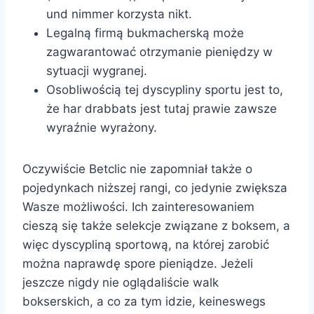
und nimmer korzysta nikt.
Legalną firmą bukmacherską może
zagwarantować otrzymanie pieniędzy w
sytuacji wygranej.
Osobliwością tej dyscypliny sportu jest to,
że har drabbats jest tutaj prawie zawsze
wyraźnie wyrażony.
Oczywiście Betclic nie zapomniał także o
pojedynkach niższej rangi, co jedynie zwiększa
Wasze możliwości. Ich zainteresowaniem
cieszą się także selekcje związane z boksem, a
więc dyscypliną sportową, na której zarobić
można naprawdę spore pieniądze. Jeżeli
jeszcze nigdy nie oglądaliście walk
bokserskich, a co za tym idzie, keineswegs