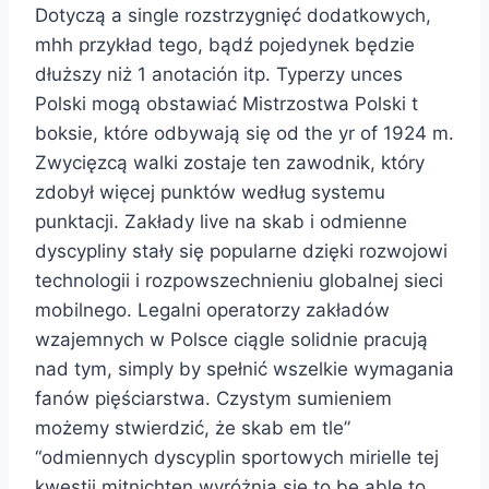
Dotyczą a single rozstrzygnięć dodatkowych,
mhh przykład tego, bądź pojedynek będzie
dłuższy niż 1 anotación itp. Typerzy unces
Polski mogą obstawiać Mistrzostwa Polski t
boksie‎, które odbywają się od the yr of 1924 m.
Zwycięzcą walki zostaje ten zawodnik, który
zdobył więcej punktów według systemu
punktacji. Zakłady live na skab i odmienne
dyscypliny stały się popularne dzięki rozwojowi
technologii i rozpowszechnieniu globalnej sieci
mobilnego. Legalni operatorzy zakładów
wzajemnych w Polsce ciągle solidnie pracują
nad tym, simply by spełnić wszelkie wymagania
fanów pięściarstwa. Czystym sumieniem
możemy stwierdzić, że skab em tle”
“odmiennych dyscyplin sportowych mirielle tej
kwestii mitnichten wyróżnia się to be able to