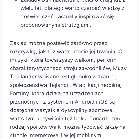
wielu lat, dlatego warto czerpać wiedzę z
doświadczeń i actually inspirować się
proponowanymi strategiami.
Zakład można postawić zarówno przed
rozgrywką, jak też watts czasie jej trwania. Od
muzyki, która towarzyszy walkom, perform
charakterystycznego stroju zawodników, Muay
Thailänder wpisane jest głęboko w tkaninę
społeczeństwa Tajlandii. W aplikacji mobilnej
Fortuny, która działa na urządzeniach
przenośnych z systemem Android i iOS są
dostępne wszystkie dyscypliny sportowe,
watts tym oczywiście też boks. Ponadto ten
rodzaj sportów walki można typować także na
stronie internetowej i w jej mobilnym