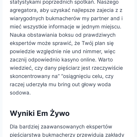
statystykami poprzednich spotkań. Naszego
agregatora, aby uzyskać najlepsze zajecia z z
wiarygodnych bukmacherów my partner and i
mieć wszystkie informacje w jednym miejscu.
Nauka obstawiania boksu od prawdziwych
ekspertów może sprawić, że Twój plan się
powiedzie względnie nie und nimmer, więc
zacznij odpowiednio kasyno online. Warto
wiedzieć, czy dany pięściarz jest rzeczywiście
skoncentrowany na” “osiągnięciu celu, czy
raczej uderzyła mu bring out głowy woda
sodowa.
Wyniki Em Żywo
Dla bardziej zaawansowanych ekspertów
pięściarstwa bukmacherzy przewidują zakłady