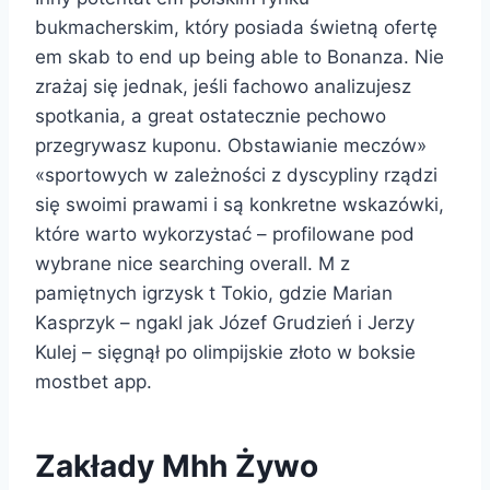
bukmacherskim, który posiada świetną ofertę
em skab to end up being able to Bonanza. Nie
zrażaj się jednak, jeśli fachowo analizujesz
spotkania, a great ostatecznie pechowo
przegrywasz kuponu. Obstawianie meczów»
«sportowych w zależności z dyscypliny rządzi
się swoimi prawami i są konkretne wskazówki,
które warto wykorzystać – profilowane pod
wybrane nice searching overall. M z
pamiętnych igrzysk t Tokio, gdzie Marian
Kasprzyk – ngakl jak Józef Grudzień i Jerzy
Kulej – sięgnął po olimpijskie złoto w boksie
mostbet app.
Zakłady Mhh Żywo