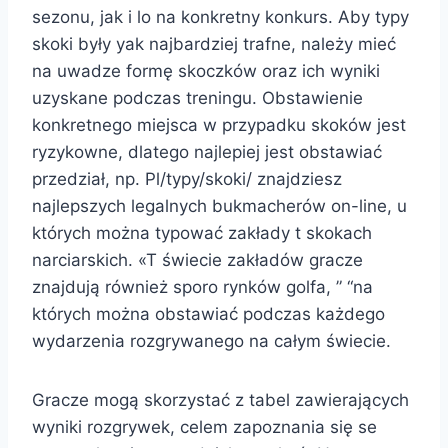
sezonu, jak i lo na konkretny konkurs. Aby typy
skoki były yak najbardziej trafne, należy mieć
na uwadze formę skoczków oraz ich wyniki
uzyskane podczas treningu. Obstawienie
konkretnego miejsca w przypadku skoków jest
ryzykowne, dlatego najlepiej jest obstawiać
przedział, np. Pl/typy/skoki/ znajdziesz
najlepszych legalnych bukmacherów on-line, u
których można typować zakłady t skokach
narciarskich. «T świecie zakładów gracze
znajdują również sporo rynków golfa, ” “na
których można obstawiać podczas każdego
wydarzenia rozgrywanego na całym świecie.
Gracze mogą skorzystać z tabel zawierających
wyniki rozgrywek, celem zapoznania się se