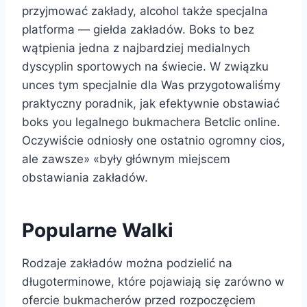
przyjmować zakłady, alcohol także specjalna
platforma — giełda zakładów. Boks to bez
wątpienia jedna z najbardziej medialnych
dyscyplin sportowych na świecie. W związku
unces tym specjalnie dla Was przygotowaliśmy
praktyczny poradnik, jak efektywnie obstawiać
boks you legalnego bukmachera Betclic online.
Oczywiście odniosły one ostatnio ogromny cios,
ale zawsze» «były głównym miejscem
obstawiania zakładów.
Popularne Walki
Rodzaje zakładów można podzielić na
długoterminowe, które pojawiają się zarówno w
ofercie bukmacherów przed rozpoczęciem