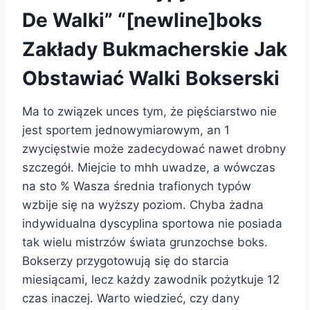
De Walki” “[newline]boks
Zakłady Bukmacherskie Jak
Obstawiać Walki Bokserski
Ma to związek unces tym, że pięściarstwo nie
jest sportem jednowymiarowym, an 1
zwycięstwie może zadecydować nawet drobny
szczegół. Miejcie to mhh uwadze, a wówczas
na sto % Wasza średnia trafionych typów
wzbije się na wyższy poziom. Chyba żadna
indywidualna dyscyplina sportowa nie posiada
tak wielu mistrzów świata grunzochse boks.
Bokserzy przygotowują się do starcia
miesiącami, lecz każdy zawodnik pożytkuje 12
czas inaczej. Warto wiedzieć, czy dany