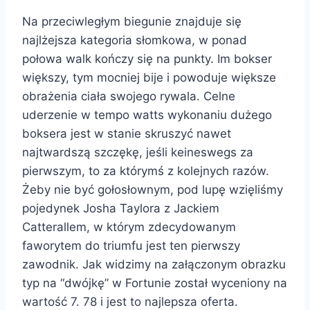
Na przeciwległym biegunie znajduje się
najlżejsza kategoria słomkowa, w ponad
połowa walk kończy się na punkty. Im bokser
większy, tym mocniej bije i powoduje większe
obrażenia ciała swojego rywala. Celne
uderzenie w tempo watts wykonaniu dużego
boksera jest w stanie skruszyć nawet
najtwardszą szczękę, jeśli keineswegs za
pierwszym, to za którymś z kolejnych razów.
Żeby nie być gołosłownym, pod lupę wzięliśmy
pojedynek Josha Taylora z Jackiem
Catterallem, w którym zdecydowanym
faworytem do triumfu jest ten pierwszy
zawodnik. Jak widzimy na załączonym obrazku
typ na “dwójkę” w Fortunie został wyceniony na
wartość 7. 78 i jest to najlepsza oferta.