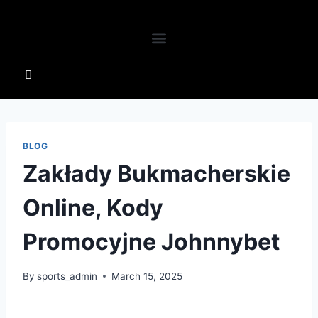
BLOG
Zakłady Bukmacherskie
Online, Kody
Promocyjne Johnnybet
By
sports_admin
March 15, 2025