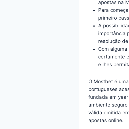
apostas na M
Para começar
primeiro pass
A possibilid
importância 
resolução de
Com alguma v
certamente e
e lhes permit
O Mostbet é uma 
portugueses aces
fundada em year 
ambiente seguro 
válida emitida e
apostas online.