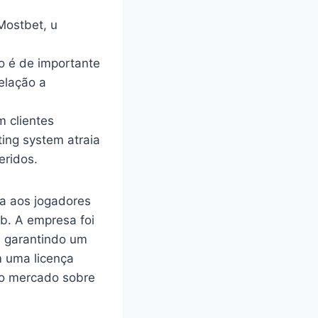
Mostbet, u
co é de importante
elação a
 clientes
ing system atraia
eridos.
na aos jogadores
b. A empresa foi
, garantindo um
m uma licença
 o mercado sobre