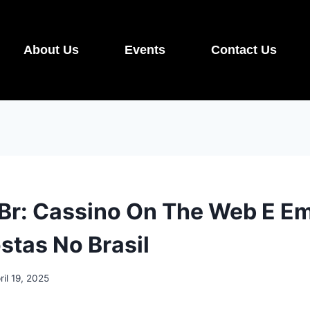
About Us
Events
Contact Us
Br: Cassino On The Web E E
stas No Brasil
ril 19, 2025