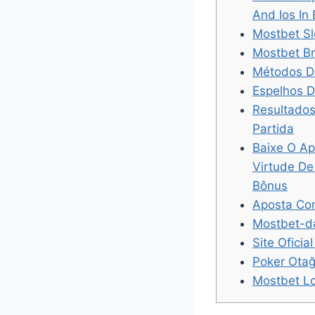
And Ios In
Mostbet Sl
Mostbet Br
Métodos D
Espelhos D
Resultados
Partida
Baixe O Ap
Virtude De
Bônus
Aposta Co
Mostbet-də
Site Oficia
Poker Otağ
Mostbet Lo