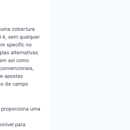
lguma cobertura
 é, sem qualquer
em specific no
plas alternativas
 bem asi como
convencionais,
 e apostas
ano de campo
t proporciona uma
onível para