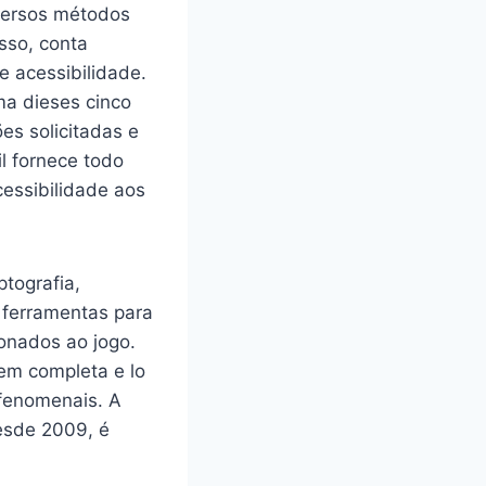
iversos métodos
sso, conta
e acessibilidade.
ma dieses cinco
es solicitadas e
l fornece todo
essibilidade aos
tografia,
 ferramentas para
onados ao jogo.
em completa e lo
 fenomenais. A
esde 2009, é