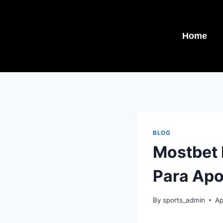
Home
BLOG
Mostbet 
Para Apo
By
sports_admin
Ap