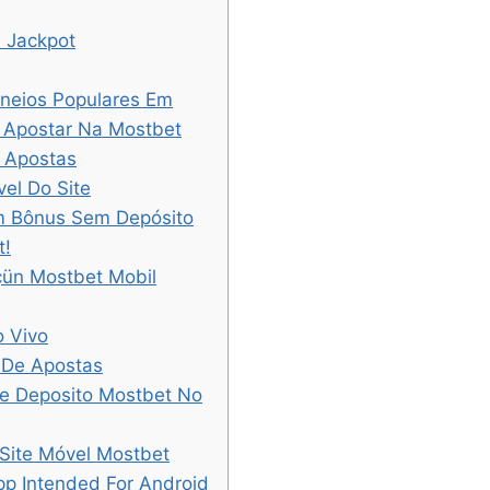
 Jackpot
rneios Populares Em
 Apostar Na Mostbet
 Apostas
el Do Site
 Bônus Sem Depósito
t!
çün Mostbet Mobil
 Vivo
 De Apostas
e Deposito Mostbet No
Site Móvel Mostbet
p Intended For Android