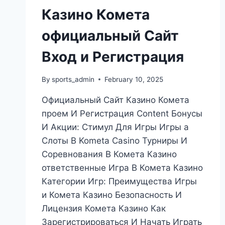
Казино Комета
официальный Сайт
Вход и Регистрация
By
sports_admin
February 10, 2025
Официальный Сайт Казино Комета
проем И Регистрация Content Бонусы
И Акции: Стимул Для Игры Игры а
Слоты В Kometa Casino Турниры И
Соревнования В Комета Казино
ответственные Игра В Комета Казино
Категории Игр: Преимущества Игры
и Комета Казино Безопасность И
Лицензия Комета Казино Как
Зарегистрироваться И Начать Играть