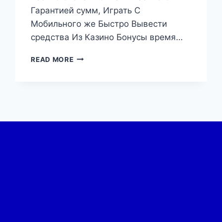
Гарантией сумм, Играть С
Мобильного же Быстро Вывести
средства Из Казино Бонусы время…
ОНЛАЙН
READ MORE
КАЗИНО
БЕЗ
ОБМАНА
С
ВЫВОДОМ
ДЕНЕГ