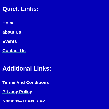
Quick Links:
Home
about Us
Events
Contact Us
Additional Links:
Terms And Conditions
Privacy Policy
Name:NATHAN DIAZ