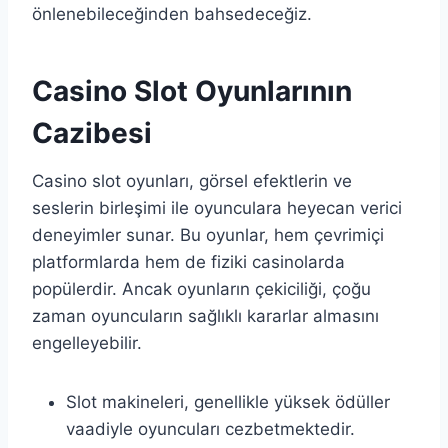
önlenebileceğinden bahsedeceğiz.
Casino Slot Oyunlarının
Cazibesi
Casino slot oyunları, görsel efektlerin ve
seslerin birleşimi ile oyunculara heyecan verici
deneyimler sunar. Bu oyunlar, hem çevrimiçi
platformlarda hem de fiziki casinolarda
popülerdir. Ancak oyunların çekiciliği, çoğu
zaman oyuncuların sağlıklı kararlar almasını
engelleyebilir.
Slot makineleri, genellikle yüksek ödüller
vaadiyle oyuncuları cezbetmektedir.