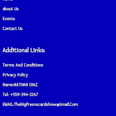
about Us
Events
Contact Us
Additional Links:
Terms And Conditions
Privacy Policy
Name:NATHAN DIAZ
Tel: +559-394-3247
EMAIL:Thebigfresnocardshow@gmail.com