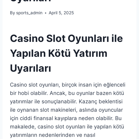
By
sports_admin
April 5, 2025
Casino Slot Oyunları ile
Yapılan Kötü Yatırım
Uyarıları
Casino slot oyunları, birçok insan için eğlenceli
bir hobi olabilir. Ancak, bu oyunlar bazen kötü
yatırımlar ile sonuçlanabilir. Kazanç beklentisi
ile oynanan slot makineleri, aslında oyuncular
için ciddi finansal kayıplara neden olabilir. Bu
makalede, casino slot oyunları ile yapılan kötü
yatırımların nedenlerinden ve nasıl